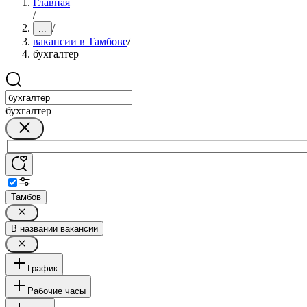
Главная
/
/
...
вакансии в Тамбове
/
бухгалтер
бухгалтер
Тамбов
В названии вакансии
График
Рабочие часы