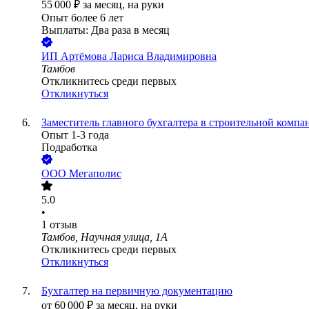
55 000
₽
за месяц,
на руки
Опыт более 6 лет
Выплаты: Два раза в месяц
ИП
Артёмова Лариса Владимировна
Тамбов
Откликнитесь среди первых
Откликнуться
Заместитель главного бухгалтера в строительной компа
Опыт 1-3 года
Подработка
ООО
Мегаполис
5.0
•
1
отзыв
Тамбов, Научная улица, 1А
Откликнитесь среди первых
Откликнуться
Бухгалтер на первичную документацию
от
60 000
₽
за месяц,
на руки