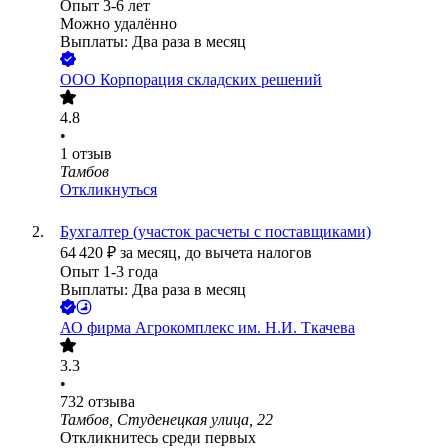
Опыт 3-6 лет
Можно удалённо
Выплаты: Два раза в месяц
ООО
Корпорация складских решений
4.8
•
1
отзыв
Тамбов
Откликнуться
Бухгалтер (участок расчеты с поставщиками)
64 420
₽
за месяц,
до вычета налогов
Опыт 1-3 года
Выплаты: Два раза в месяц
АО
фирма Агрокомплекс им. Н.И. Ткачева
3.3
•
732
отзыва
Тамбов, Студенецкая улица, 22
Откликнитесь среди первых