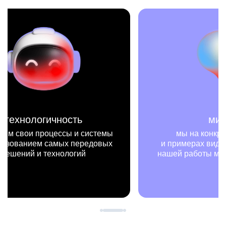
миссия
мы на конкретных цифрах
мы —
и примерах видим, как результаты
не т
нашей работы меняют жизни людей