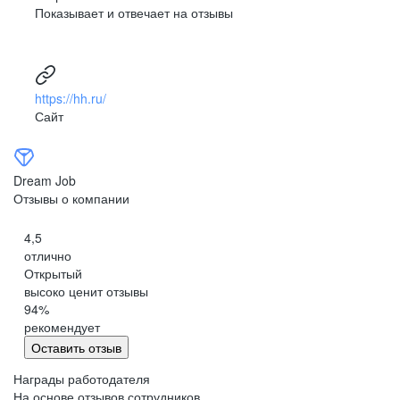
Показывает и отвечает на отзывы
развитая корпоративная культура
Развитая корпоративная культура, сильный и известный
HR-brand компании, многочисленные корпоративные
мероприятия внутри филиалов, периодические
https://hh.ru/
программы обучения, возможность побывать на обучении
Сайт
в другом регионе, крутые корпоративные мероприятия
(развлекательные и обучающие), когда сотрудники
со всех регионов и филиалов съезжаются вживую
в одном месте.
Dream Job
Отзывы о компании
Анонимный пользователь Dream Job
4,5
отлично
Открытый
высоко ценит отзывы
94
%
рекомендует
Оставить отзыв
Награды работодателя
На основе отзывов сотрудников