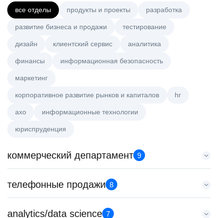
все отделы
продукты и проекты
разработка
развитие бизнеса и продажи
тестирование
дизайн
клиентский сервис
аналитика
финансы
информационная безопасность
маркетинг
корпоративное развитие рынков и капиталов
hr
axo
информационные технологии
юриспруденция
коммерческий департамент
9
Key Account Manager (EdTech)
телефонные продажи
8
HeadHunter::Коммерческий департамент
7 авг. 2026
Старший специалист телемаркетинга
analytics/data science
150000 ₽
7