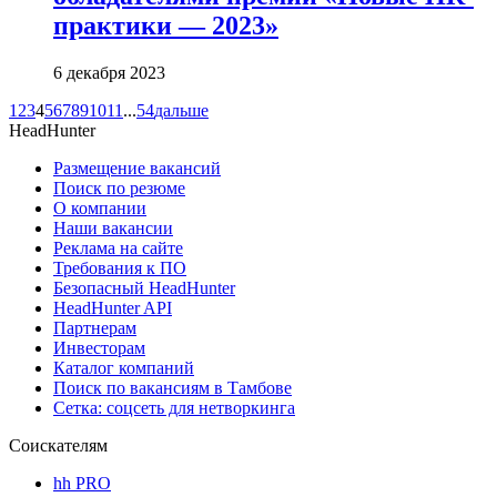
практики — 2023»
6 декабря 2023
1
2
3
4
5
6
7
8
9
10
11
...
54
дальше
HeadHunter
Размещение вакансий
Поиск по резюме
О компании
Наши вакансии
Реклама на сайте
Требования к ПО
Безопасный HeadHunter
HeadHunter API
Партнерам
Инвесторам
Каталог компаний
Поиск по вакансиям в Тамбове
Сетка: соцсеть для нетворкинга
Соискателям
hh PRO