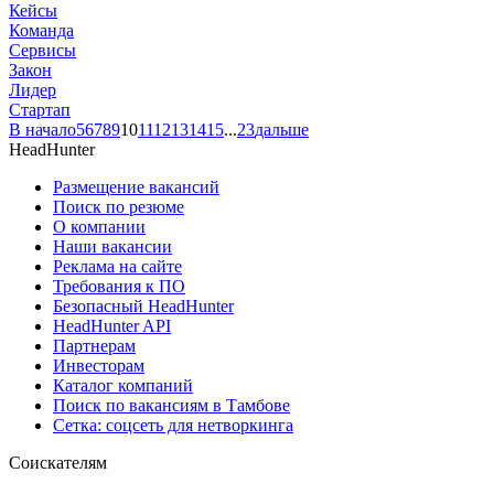
Кейсы
Команда
Сервисы
Закон
Лидер
Стартап
В начало
5
6
7
8
9
10
11
12
13
14
15
...
23
дальше
HeadHunter
Размещение вакансий
Поиск по резюме
О компании
Наши вакансии
Реклама на сайте
Требования к ПО
Безопасный HeadHunter
HeadHunter API
Партнерам
Инвесторам
Каталог компаний
Поиск по вакансиям в Тамбове
Сетка: соцсеть для нетворкинга
Соискателям