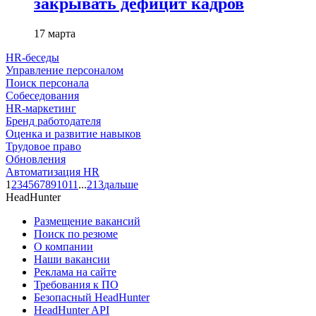
закрывать дефицит кадров
17 марта
HR-беседы
Управление персоналом
Поиск персонала
Собеседования
HR-маркетинг
Бренд работодателя
Оценка и развитие навыков
Трудовое право
Обновления
Автоматизация HR
1
2
3
4
5
6
7
8
9
10
11
...
213
дальше
HeadHunter
Размещение вакансий
Поиск по резюме
О компании
Наши вакансии
Реклама на сайте
Требования к ПО
Безопасный HeadHunter
HeadHunter API