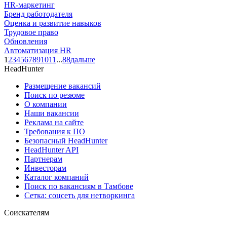
HR-маркетинг
Бренд работодателя
Оценка и развитие навыков
Трудовое право
Обновления
Автоматизация HR
1
2
3
4
5
6
7
8
9
10
11
...
88
дальше
HeadHunter
Размещение вакансий
Поиск по резюме
О компании
Наши вакансии
Реклама на сайте
Требования к ПО
Безопасный HeadHunter
HeadHunter API
Партнерам
Инвесторам
Каталог компаний
Поиск по вакансиям в Тамбове
Сетка: соцсеть для нетворкинга
Соискателям