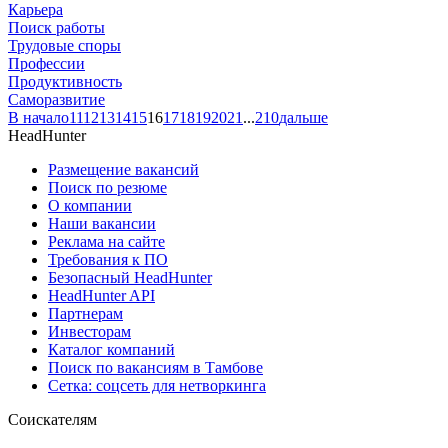
Карьера
Поиск работы
Трудовые споры
Профессии
Продуктивность
Саморазвитие
В начало
11
12
13
14
15
16
17
18
19
20
21
...
210
дальше
HeadHunter
Размещение вакансий
Поиск по резюме
О компании
Наши вакансии
Реклама на сайте
Требования к ПО
Безопасный HeadHunter
HeadHunter API
Партнерам
Инвесторам
Каталог компаний
Поиск по вакансиям в Тамбове
Сетка: соцсеть для нетворкинга
Соискателям