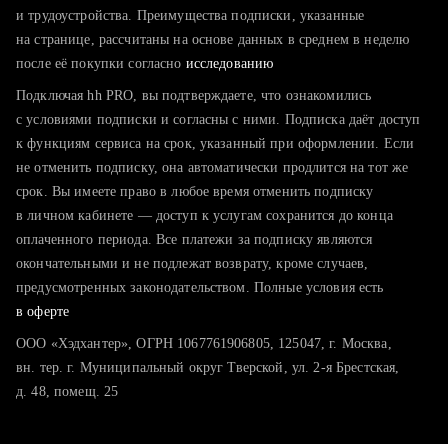
тратите много времени на поиск и вручную поднимаете
и трудоустройства. Преимущества подписки, указанные
резюме
на странице, рассчитаны на основе данных в среднем в неделю
после её покупки согласно
хотите сравнить себя с конкурентами и оценить шансы
исследованию
Подключая hh PRO, вы подтверждаете, что ознакомились
с условиями подписки и согласны с ними. Подписка даёт доступ
к функциям сервиса на срок, указанный при оформлении. Если
не отменить подписку, она автоматически продлится на тот же
срок. Вы имеете право в любое время отменить подписку
в личном кабинете — доступ к услугам сохранится до конца
оплаченного периода. Все платежи за подписку являются
окончательными и не подлежат возврату, кроме случаев,
предусмотренных законодательством. Полные условия есть
в оферте
ООО «Хэдхантер», ОГРН 1067761906805, 125047, г. Москва,
вн. тер. г. Муниципальный округ Тверской, ул. 2-я Брестская,
д. 48, помещ. 25